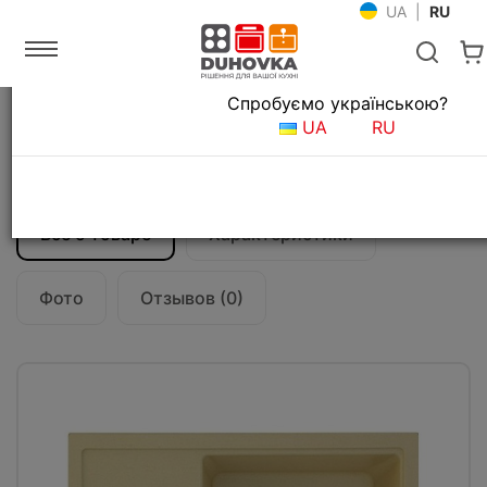
UA
|
RU
Язык магазина
Спробуємо українською?
Главная
Мойки и смесители
Кухонные мойки
UA
RU
Кухонная мойка Fabiano Classic 62x50
Cream
Все о товаре
Характеристики
Фото
Отзывов (0)