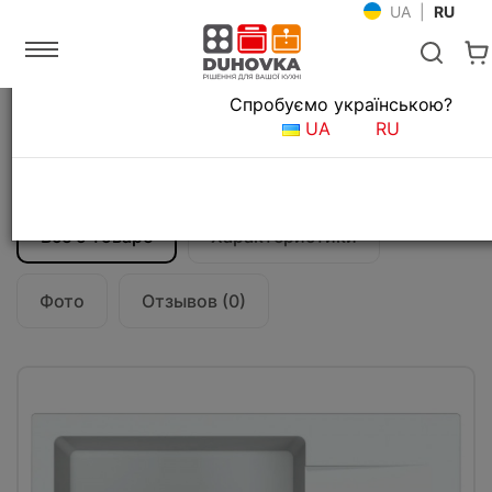
UA
|
RU
Язык магазина
Спробуємо українською?
Главная
Мойки и смесители
Кухонные мойки
UA
RU
Кухонная мойка Fabiano Classic 65x50
Alpine White
Все о товаре
Характеристики
Фото
Отзывов (0)