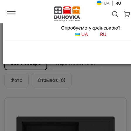
UA
|
RU
Язык магазина
Спробуємо українською?
Главная
Мойки и смесители
Кухонные мойки
UA
RU
Кухонная мойка Fabiano Cubix 65x50
Antracit
Все о товаре
Характеристики
Фото
Отзывов (0)