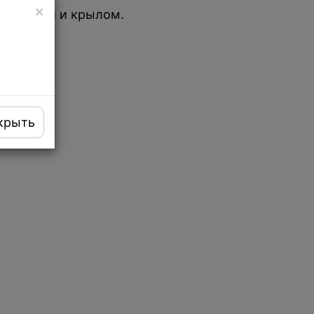
×
ной чашей и крылом.
крыть