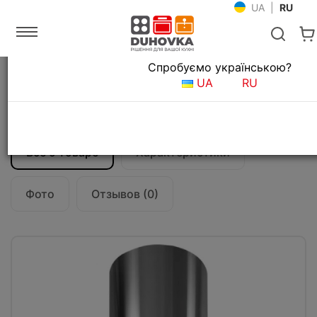
UA
|
RU
Язык магазина
Спробуємо українською?
Главная
Кухонные вытяжки
UA
RU
Вытяжка кухонная Fabiano Cylindra 35
Silent Inox
Все о товаре
Характеристики
Фото
Отзывов (0)