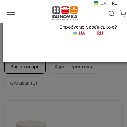
UA
|
RU
Язык магазина
Спробуємо українською?
Главная
Мойки и смесители
UA
RU
Аксессуары для кухонных моек
Дозатор для мыла Fabiano FAS-D 41 Alpine
White
Все о товаре
Характеристики
Отзывов (0)