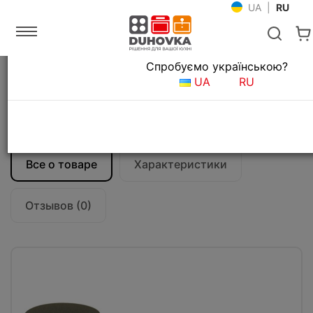
UA
|
RU
Язык магазина
Спробуємо українською?
Главная
Мойки и смесители
UA
RU
Аксессуары для кухонных моек
Дозатор для мыла Fabiano FAS-D 41
Antracit
Все о товаре
Характеристики
Отзывов (0)