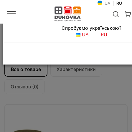
UA
|
RU
Язык магазина
Спробуємо українською?
Главная
Мойки и смесители
UA
RU
Аксессуары для кухонных моек
Дозатор для мыла Fabiano FAS-D 41
Espresso
Все о товаре
Характеристики
Отзывов (0)