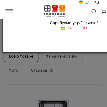
UA
|
RU
Язык магазина
Спробуємо українською?
Главная
Встраиваемая техника
UA
RU
Встраиваемые посудомоечные машины
Посудомоечная машина Fabiano FBDW
5409
Все о товаре
Характеристики
Фото
Отзывов (0)