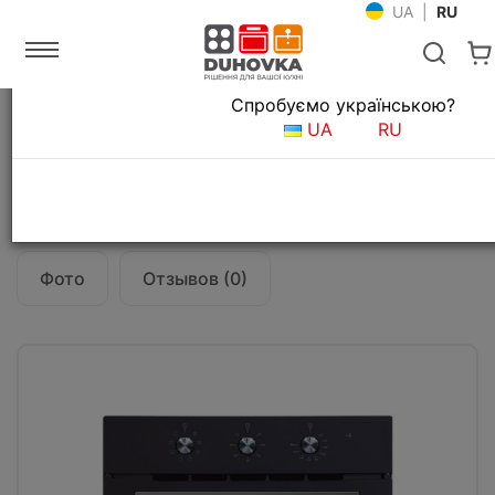
UA
|
RU
Язык магазина
Спробуємо українською?
Главная
Встраиваемая техника
Духовые шкафы
UA
RU
Духовой шкаф Fabiano FBO 21 Black
Все о товаре
Характеристики
Фото
Отзывов (0)