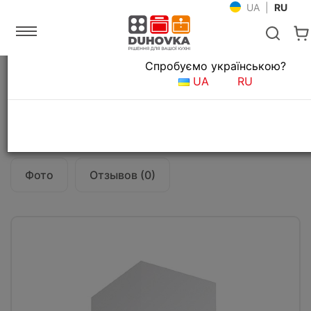
UA
|
RU
Язык магазина
Спробуємо українською?
Главная
Кухонные вытяжки
UA
RU
Вытяжка кухонная Fabiano Festa 60 White
Все о товаре
Характеристики
Фото
Отзывов (0)