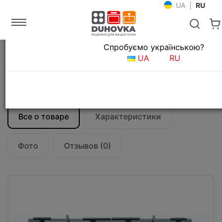
UA
|
RU
Язык магазина
Спробуємо українською?
Главная
Встраиваемая техника
UA
RU
Газовые варочные поверхности
Газовая варочная поверхность Fabiano
FHG 14-44 VGH-T Black Glass
Все о товаре
Характеристики
Фото
Отзывов (0)