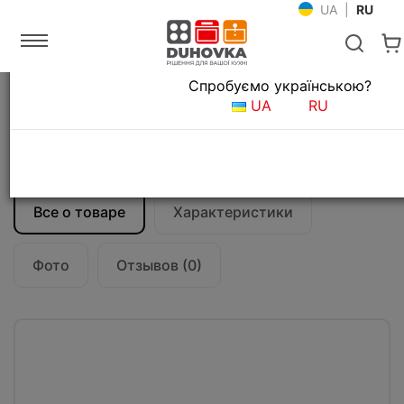
UA
|
RU
Язык магазина
Спробуємо українською?
Главная
Встраиваемая техника
UA
RU
Газовые варочные поверхности
Газовая варочная поверхность Fabiano
FHG-R 10-55 VGH-T Avena
Все о товаре
Характеристики
Фото
Отзывов (0)