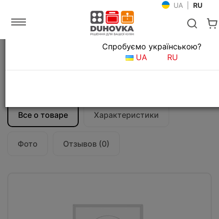
UA
|
RU
Язык магазина
Спробуємо українською?
Главная
Встраиваемая техника
UA
RU
Индукционные варочные поверхности
Индукционная варочная поверхность
Fabiano FHI 15-2 ITC White
Все о товаре
Характеристики
Фото
Отзывов (0)