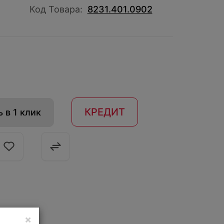
Код Товара:
8231.401.0902
КРЕДИТ
 в 1 клик
×