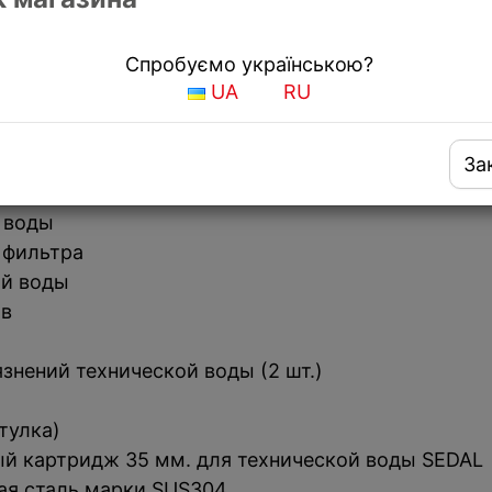
ный смеситель Fabiano FKM 3114 SS Nano Graphi
Спробуємо українською?
UA
RU
ешиваются внутри смесителя)
За
лые формы дизайна
 воды
 фильтра
ой воды
ов
знений технической воды (2 шт.)
тулка)
й картридж 35 мм. для технической воды SEDAL
ая сталь марки SUS304