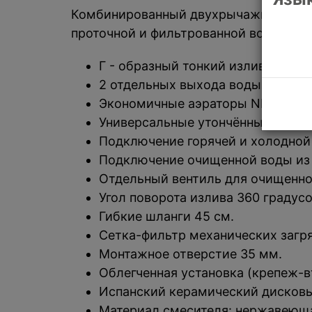
Комбинированный двухрычажный кухон
проточной и фильтрованной воды.
Г - образный тонкий излив
2 отдельных выхода воды (не см
Экономичные аэраторы NEOPERL
Универсальные утончённые округ
Подключение горячей и холодной
Подключение очищенной воды из
Отдельный вентиль для очищенн
Угол поворота излива 360 градус
Гибкие шланги 45 см.
Сетка-фильтр механических загря
Монтажное отверстие 35 мм.
Облегченная установка (крепеж-в
Испанский керамический дисковы
Материал смесителя: нержавеющ