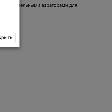
te с раздельными аэраторами для
крыть