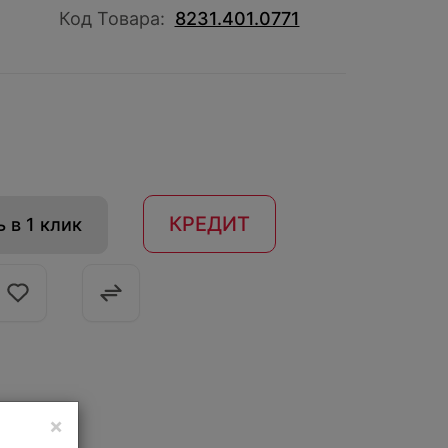
Код Товара:
8231.401.0771
КРЕДИТ
 в 1 клик
×