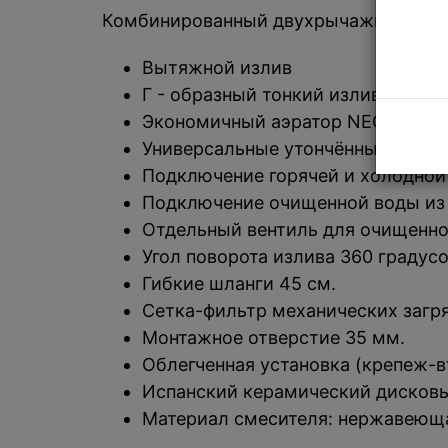
Комбинированный двухрычажный кухонн
Вытяжной излив
Г - образный тонкий излив
Экономичный аэратор NEOPERL
Универсальные утончённые округ
Подключение горячей и холодной
Подключение очищенной воды из
Отдельный вентиль для очищенн
Угол поворота излива 360 градус
Гибкие шланги 45 см.
Сетка-фильтр механических загр
Монтажное отверстие 35 мм.
Облегченная установка (крепеж-в
Испанский керамический дисковы
Материал смесителя: нержавеющ