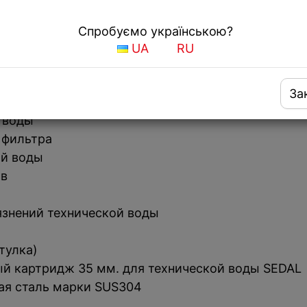
ый смеситель Fabiano FKM 3116P SS Antracit дл
Спробуємо українською?
UA
RU
За
лые формы дизайна
 воды
 фильтра
ой воды
ов
язнений технической воды
тулка)
й картридж 35 мм. для технической воды SEDAL
ая сталь марки SUS304