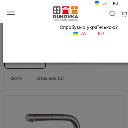
UA
|
RU
Язык магазина
Спробуємо українською?
Главная
Мойки и смесители
Смесители для кухни
UA
RU
Смеситель кухонный Fabiano FKM 46P
S/Steel Inox
Все о товаре
Характеристики
Фото
Отзывов (0)