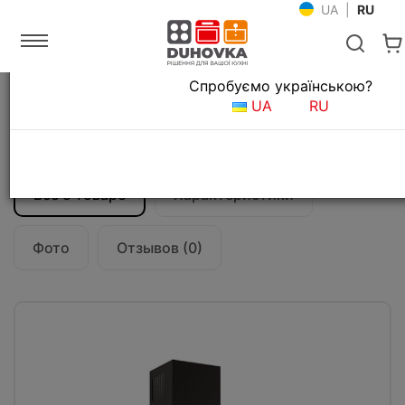
UA
|
RU
Язык магазина
Спробуємо українською?
Главная
Кухонные вытяжки
UA
RU
Вытяжка кухонная Fabiano NeoRustic 60
Antracit
Все о товаре
Характеристики
Фото
Отзывов (0)