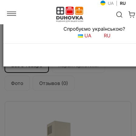
UA
|
RU
Язык магазина
Спробуємо українською?
Главная
Кухонные вытяжки
UA
RU
Вытяжка кухонная Fabiano NeoRustic 60
Ivory
Все о товаре
Характеристики
Фото
Отзывов (0)