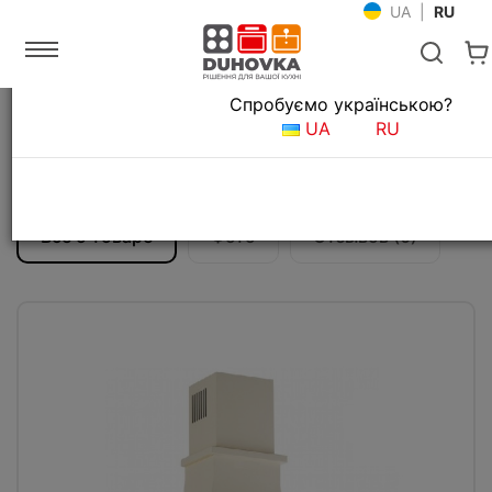
UA
|
RU
Язык магазина
Спробуємо українською?
Главная
Кухонные вытяжки
UA
RU
Вытяжка кухонная Fabiano NeoRustic 90
White
Все о товаре
Фото
Отзывов (0)