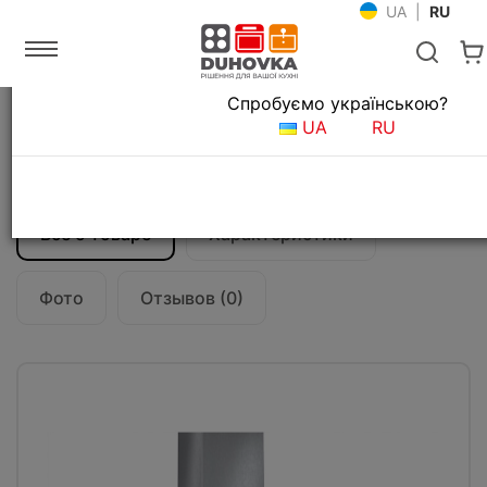
UA
|
RU
Язык магазина
Спробуємо українською?
Главная
Кухонные вытяжки
UA
RU
Вытяжка кухонная Fabiano Prisma 80
Black
Все о товаре
Характеристики
Фото
Отзывов (0)