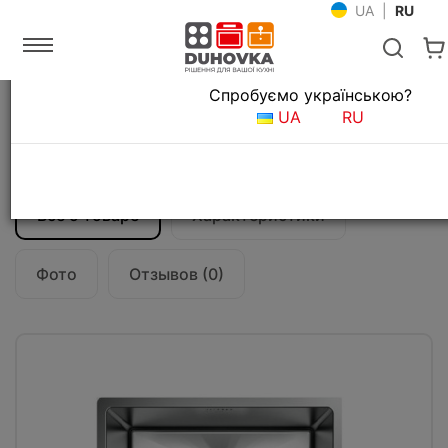
UA
|
RU
Язык магазина
Спробуємо українською?
Главная
Мойки и смесители
Кухонные мойки
UA
RU
Кухонная мойка Fabiano Quadro 38 R10
(380x440) 1,20 мм
Все о товаре
Характеристики
Фото
Отзывов (0)