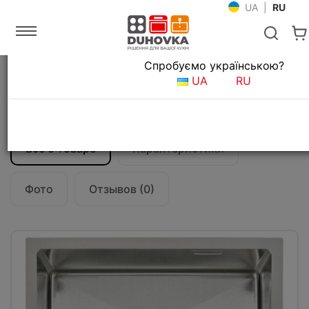
UA
|
RU
Язык магазина
Спробуємо українською?
Главная
Мойки и смесители
Кухонные мойки
UA
RU
Кухонная мойка Fabiano Quadro 44
Celldecor
Все о товаре
Характеристики
Фото
Отзывов (0)