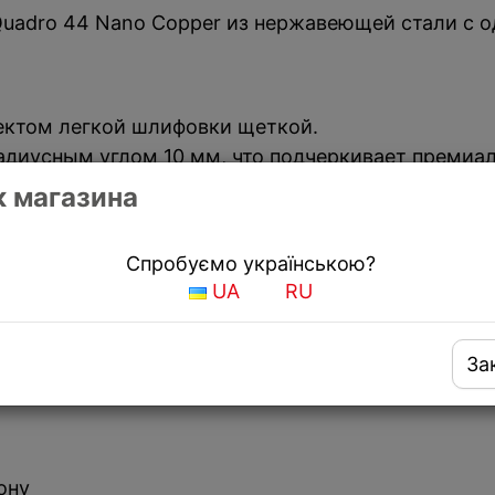
Quadro 44 Nano Copper из нержавеющей стали с о
ектом легкой шлифовки щеткой.
адиусным углом 10 мм, что подчеркивает премиал
ch. А так же обеспечивают дополнительное удоб
 магазина
Спробуємо українською?
UA
RU
ницу, вровень со столешницей или под столешни
м.
За
ону