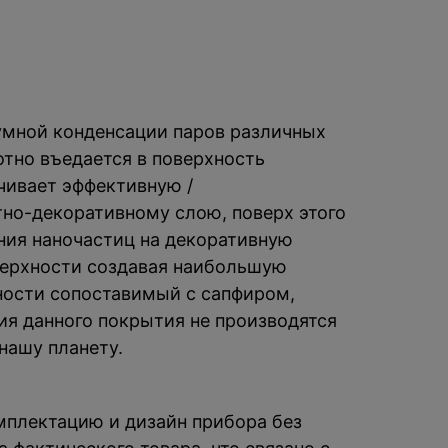
умной конденсации паров различных
отно въедается в поверхность
чивает эффективную /
тно-декоративному слою, поверх этого
ния наночастиц на декоративную
верхности создавая наибольшую
чности сопоставимый с сапфиром,
ния данного покрытия не производятся
нашу планету.
омплектацию и дизайн прибора без