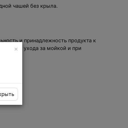
дной чашей без крыла.
ьность и принадлежность продукта к
ство для ухода за мойкой и при
×
цу.
крыть