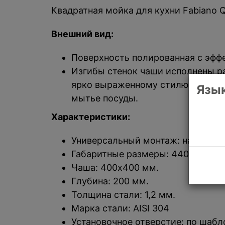
Квадратная мойка для кухни Fabiano 
Внешний вид:
Поверхность полированная с эфф
Изгибы стенок чаши исполнены р
ярко выраженному стилю High-The
Язык
мытье посуды.
Характеристики:
Универсальный монтаж: на столеш
Габаритные размеры: 440x440 м
Чаша: 400x400 мм.
Глубина: 200 мм.
Толщина стали: 1,2 мм.
Марка стали: AISI 304
Установочное отверстие: по шабл