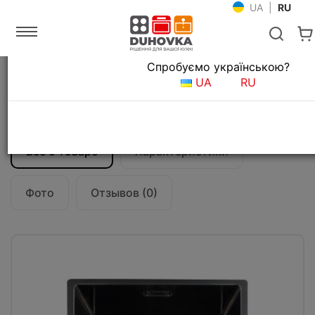
UA
|
RU
Язык магазина
Спробуємо українською?
Главная
Мойки и смесители
Кухонные мойки
UA
RU
Кухонная мойка Fabiano Quadro 44 Nano
Graphite
Все о товаре
Характеристики
Фото
Отзывов (0)