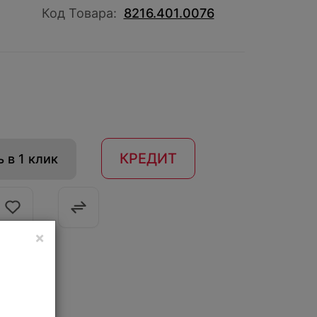
Код Товара:
8216.401.0076
КРЕДИТ
 в 1 клик
×