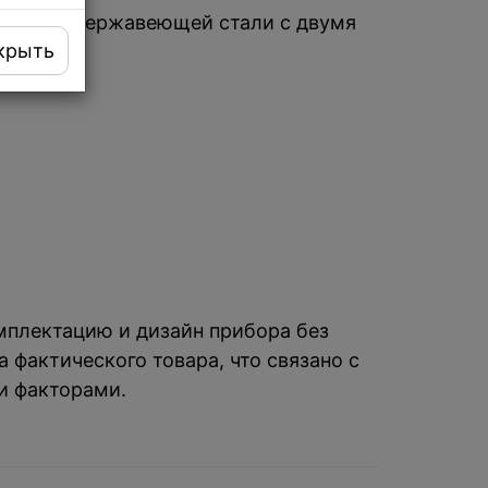
20 мм из нержавеющей стали с двумя
крыть
омплектацию и дизайн прибора без
 фактического товара, что связано с
и факторами.