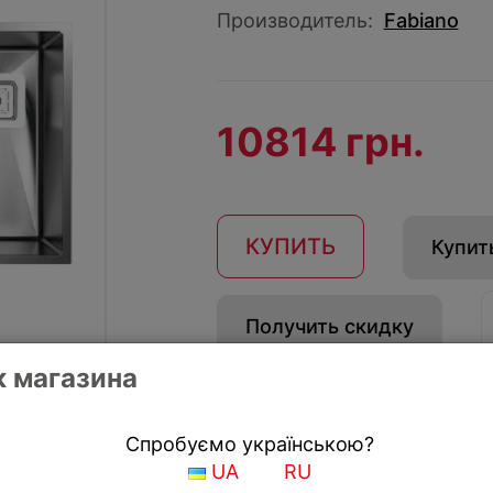
Производитель:
Fabiano
10814 грн.
КУПИТЬ
Купить
Получить скидку
 магазина
Спробуємо українською?
UA
RU