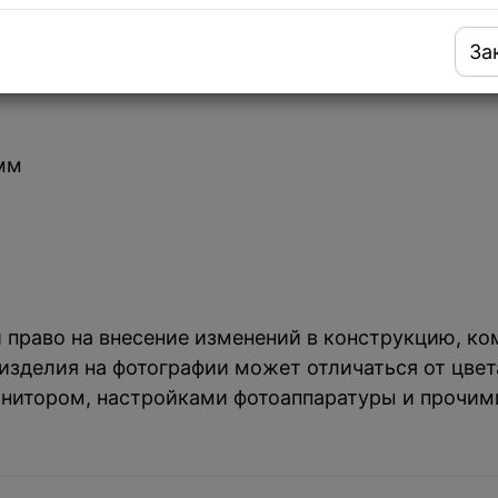
толешницу Fabiano Quadro 58 R10 (580x440) L 1,
За
 мм
й право на внесение изменений в конструкцию, к
зделия на фотографии может отличаться от цвета
нитором, настройками фотоаппаратуры и прочим