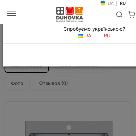
UA
|
RU
Язык магазина
Спробуємо українською?
Главная
Мойки и смесители
Кухонные мойки
UA
RU
Кухонная мойка Fabiano Quadro TOP 56
R10 (560x510) 1,20 мм
Все о товаре
Характеристики
Фото
Отзывов (0)