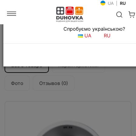
UA
|
RU
Язык магазина
Спробуємо українською?
Главная
Мойки и смесители
Кухонные мойки
UA
RU
Кухонная мойка Fabiano Ronda 44
матовая полировка
Все о товаре
Характеристики
Фото
Отзывов (0)