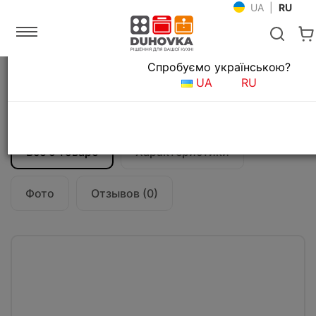
UA
|
RU
Язык магазина
Спробуємо українською?
Главная
Кухонные вытяжки
UA
RU
Вытяжка кухонная Fabiano Slim 60
Antracit
Все о товаре
Характеристики
Фото
Отзывов (0)