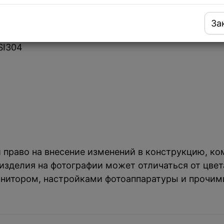
толешницу Fabiano Sola 42 (420x380) матовая и
За
SI304
й право на внесение изменений в конструкцию, к
зделия на фотографии может отличаться от цвета
нитором, настройками фотоаппаратуры и прочим