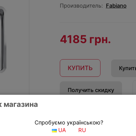
Производитель:
Fabiano
4185 грн.
КУПИТЬ
Купить
Получить скидку
 магазина
Спробуємо українською?
UA
RU