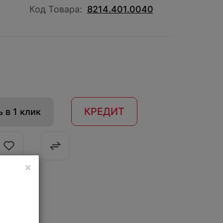
Код Товара:
8214.401.0040
КРЕДИТ
 в 1 клик
×