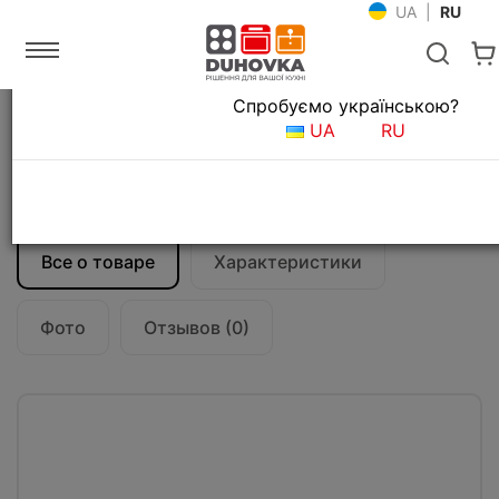
UA
|
RU
Язык магазина
Спробуємо українською?
Главная
Кухонные вытяжки
UA
RU
Встраиваемые вытяжки для кухни
Вытяжка кухонная Falmec Built-In Max
EVO white 50 600 CBIN50.E10#ZZZB460F
Все о товаре
Характеристики
Фото
Отзывов (0)