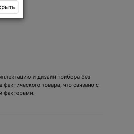
крыть
омплектацию и дизайн прибора без
 фактического товара, что связано с
и факторами.