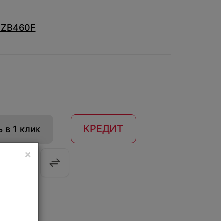
ZZB460F
КРЕДИТ
 в 1 клик
×