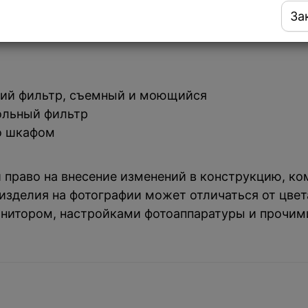
За
ий фильтр, съемный и моющийся
ольный фильтр
о шкафом
й право на внесение изменений в конструкцию, к
зделия на фотографии может отличаться от цвета
нитором, настройками фотоаппаратуры и прочим