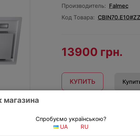
Производитель:
Falmec
Код Товара:
CBIN70.E10#Z
13900 грн.
КУПИТЬ
Купить
 магазина
Получить скидку
Спробуємо українською?
UA
RU