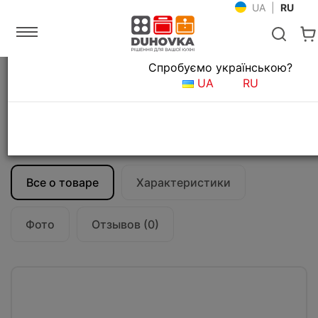
UA
|
RU
Язык магазина
Спробуємо українською?
Главная
Кухонные вытяжки
UA
RU
Встраиваемые в столешницу вытяжки для кухни
Вытяжка кухонная Falmec DOWN DRAFT
tavolo 90 vetro bianco
CDDW90.E1P2#ZZZF400F
Все о товаре
Характеристики
Фото
Отзывов (0)