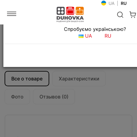
UA
|
RU
Язык магазина
Спробуємо українською?
Главная
Кухонные вытяжки
UA
RU
Островные вытяжки для кухни
Вытяжка кухонная Falmec LUMEN Isola
175 DX Stainless steel (800)
CLUI75.E0P2#NEUI490F
Все о товаре
Характеристики
Фото
Отзывов (0)