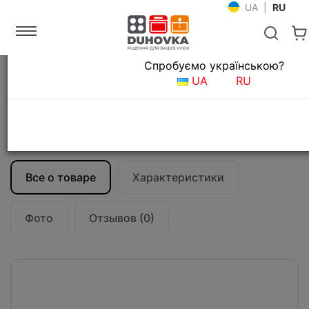
UA
|
RU
Язык магазина
Спробуємо українською?
Главная
Кухонные вытяжки
UA
RU
Т-образные вытяжки для кухни
Вытяжка кухонная Falmec MARTE PRO
120 Stainless steel (950)
CMHN20.E3P2#ZZZI410F
Все о товаре
Характеристики
Фото
Отзывов (0)