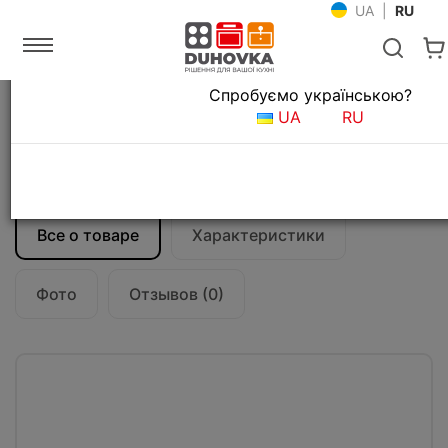
UA
|
RU
Язык магазина
Спробуємо українською?
Главная
Кухонные вытяжки
UA
RU
Встраиваемые вытяжки для кухни
Вытяжка кухонная Falmec MOVE 60 White
Glass (800) CMKN60.E0P2#ZZZF490F
Все о товаре
Характеристики
Фото
Отзывов (0)