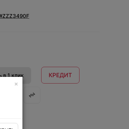
#ZZZ3490F
КРЕДИТ
 в 1 клик
×