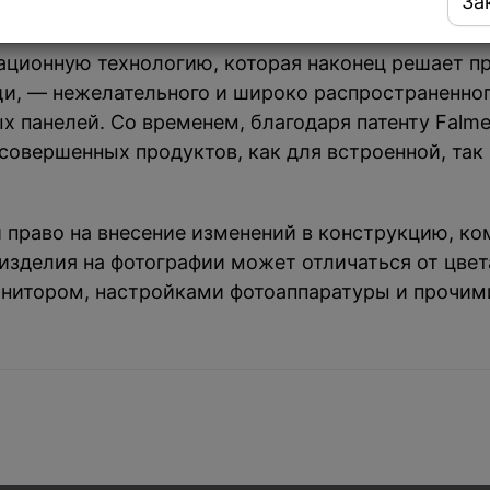
За
вационную технологию, которая наконец решает пр
и, — нежелательного и широко распространенног
 панелей. Со временем, благодаря патенту Falme
совершенных продуктов, как для встроенной, так 
й право на внесение изменений в конструкцию, к
зделия на фотографии может отличаться от цвета
нитором, настройками фотоаппаратуры и прочим