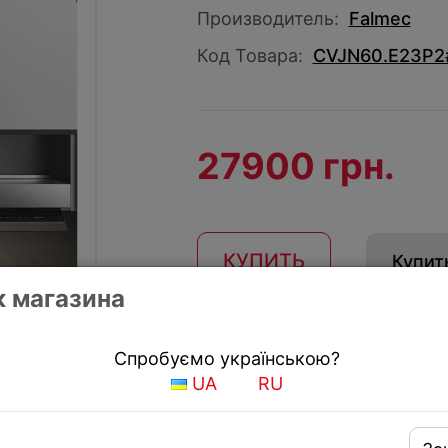
Производитель:
Falmec
Код Товара:
CVJN60.E23P2
27900 грн.
КУПИТЬ
Купить
 магазина
Получить скидку
Спробуємо українською?
UA
RU