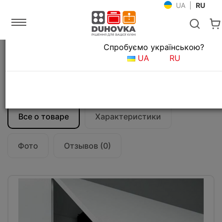
UA
|
RU
Язык магазина
Спробуємо українською?
Главная
Кухонные вытяжки
UA
RU
Встраиваемые вытяжки для кухни
Вытяжка кухонная Falmec Virgola Evo 75
black 600 CVJN75.E17P2#ZZZN460F
Все о товаре
Характеристики
Фото
Отзывов (0)