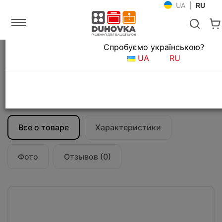
UA
|
RU
Язык магазина
Спробуємо українською?
Главная
Кухонные вытяжки
UA
RU
Купольные вытяжки для кухни
Вытяжка кухонная Falmec ZEUS PRO 90
Stainless steel (950)
CZUN90.E0P2#ZZZI410F
Все о товаре
Характеристики
Фото
Отзывов (0)