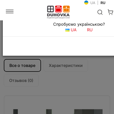
UA
|
RU
Язык магазина
Спробуємо українською?
Главная
Кухонные вытяжки
UA
RU
Аксессуары для кухонных вытяжек
Декоративная полочка для вытяжки
Falmec EUROPA 90 Vetro Mensola
KACL.066
Все о товаре
Характеристики
Отзывов (0)