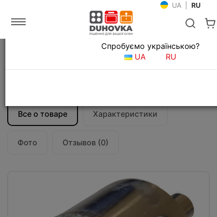
UA
|
RU
Язык магазина
Спробуємо українською?
Главная
Мойки и смесители
UA
RU
Аксессуары для кухонных моек
Ручной пробойник Ф 35 Franke
(112.0473.656)
Все о товаре
Характеристики
Фото
Отзывов (0)