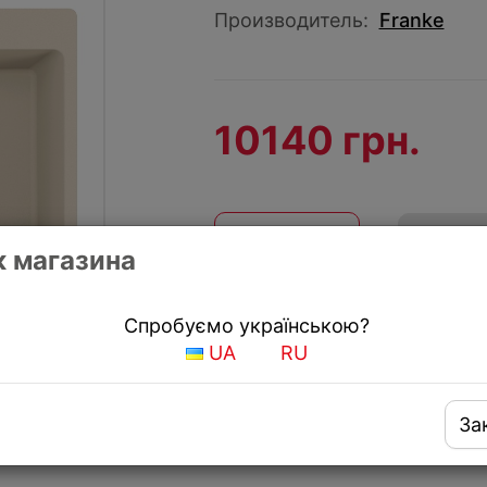
Производитель:
Franke
10140 грн.
КУПИТЬ
Купить
 магазина
Получить скидку
Спробуємо українською?
UA
RU
За