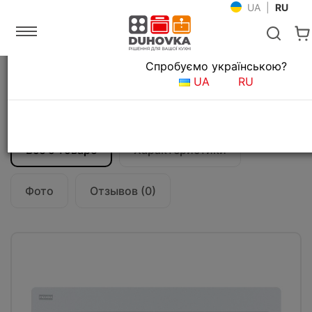
UA
|
RU
Язык магазина
Спробуємо українською?
Главная
Мойки и смесители
Кухонные мойки
UA
RU
Кухонная мойка Franke Centro CNG 611-
78 TL (114.0630.465) белый
Все о товаре
Характеристики
Фото
Отзывов (0)