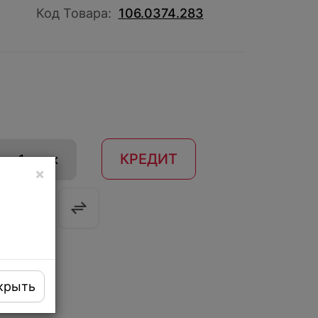
Код Товара:
106.0374.283
КРЕДИТ
 в 1 клик
×
крыть