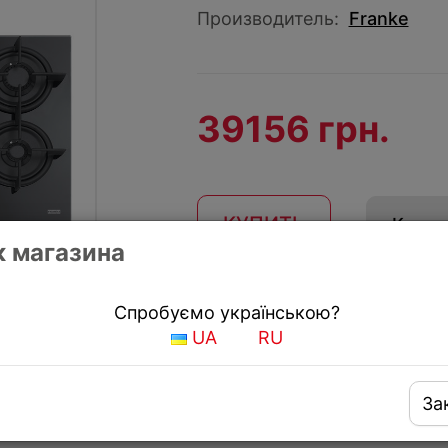
Производитель:
Franke
39156 грн.
КУПИТЬ
Купить
 магазина
Получить скидку
Спробуємо українською?
UA
RU
За