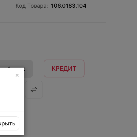
Код Товара:
106.0183.104
КРЕДИТ
 в 1 клик
×
крыть