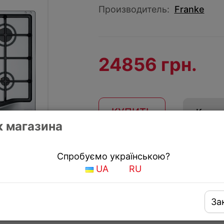
Производитель:
Franke
24856 грн.
КУПИТЬ
Купить
 магазина
Получить скидку
Спробуємо українською?
UA
RU
За