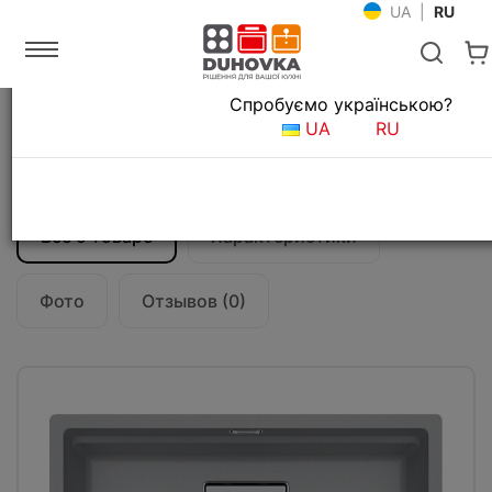
UA
|
RU
Язык магазина
Спробуємо українською?
Главная
Мойки и смесители
Кухонные мойки
UA
RU
Кухонная мойка Franke Kubus 2 KNG 110-
52 (125.0576.309) серый камень
Все о товаре
Характеристики
Фото
Отзывов (0)