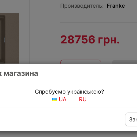
Производитель:
Franke
28756 грн.
КУПИТЬ
Купить
 магазина
Получить скидку
Спробуємо українською?
UA
RU
За