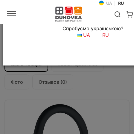
UA
|
RU
Язык магазина
Спробуємо українською?
Главная
Мойки и смесители
Смесители для кухни
UA
RU
Смеситель кухонный Franke Lina
(115.0626.053) черный матовый
Все о товаре
Характеристики
Фото
Отзывов (0)