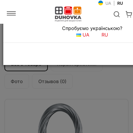
UA
|
RU
Язык магазина
Спробуємо українською?
Главная
Мойки и смесители
Смесители для кухни
UA
RU
Смеситель кухонный Franke Maris Free by
Dror (115.0543.294) нерж сталь оптик
Все о товаре
Характеристики
Фото
Отзывов (0)