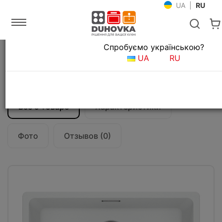
UA
|
RU
Язык магазина
Спробуємо українською?
Главная
Мойки и смесители
Кухонные мойки
UA
RU
Кухонная мойка Franke Maris MRG 110-52
(125.0701.780) белый
Все о товаре
Характеристики
Фото
Отзывов (0)